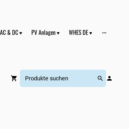
 AC & DC
PV Anlagen
WHES DE