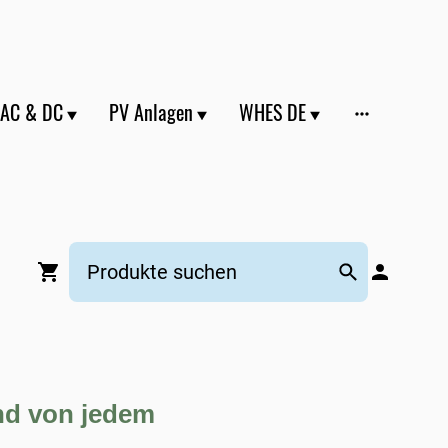
 AC & DC
PV Anlagen
WHES DE
nd von jedem