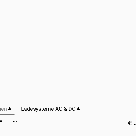
ien
Ladesysteme AC & DC
© U