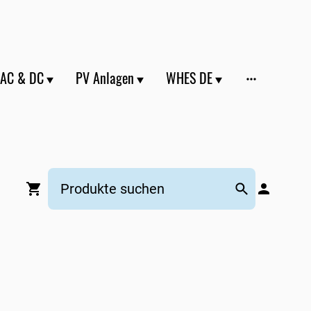
 AC & DC
PV Anlagen
WHES DE